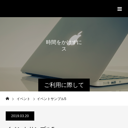
就職塾こうなろう
時
間
を
か
け
ず
に
ス
タ
ー
ト
ご利用に際して
イベント
イベントサンプル5
2019.03.20