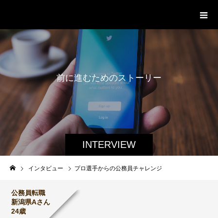
就職塾こうなろう
前
に
進
む
た
め
の
ス
ト
ー
リ
ー
INTERVIEW
インタビュー
プロ選手からの公務員チャレンジ
公務員転職
新潟県Aさん
24歳