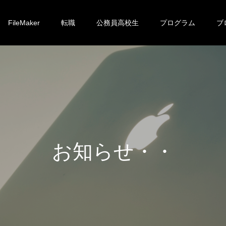
FileMaker
転職
公務員高校生
プログラム
ブ
お
知
ら
せ
・
・